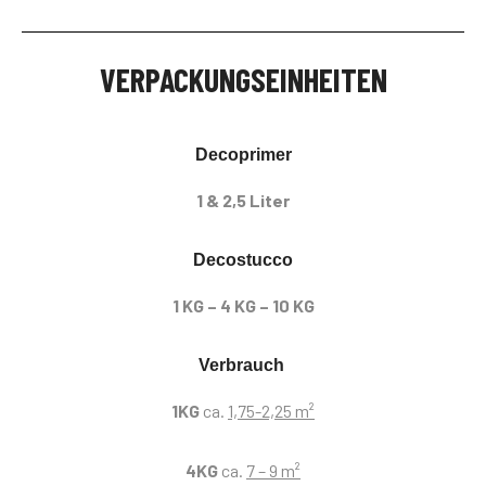
VERPACKUNGSEINHEITEN
Decoprimer
1 & 2,5 Liter
Decostucco
1 KG – 4 KG – 10 KG
Verbrauch
1KG
ca.
1,75-2,25 m²
4KG
ca.
7 – 9 m²