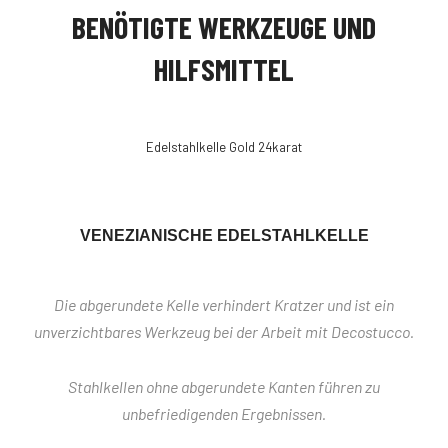
BENÖTIGTE WERKZEUGE UND
HILFSMITTEL
Edelstahlkelle Gold 24karat
VENEZIANISCHE EDELSTAHLKELLE
Die abgerundete Kelle verhindert Kratzer und ist ein
unverzichtbares Werkzeug bei der Arbeit mit Decostucco.
Stahlkellen ohne abgerundete Kanten führen zu
unbefriedigenden Ergebnissen.