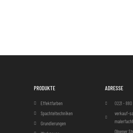
PRODUKTE
ADRESSE
Effektfarben
0221 - 880
Spachteltechniken
verkauf-
malerfach
Grundierungen
Olpener St