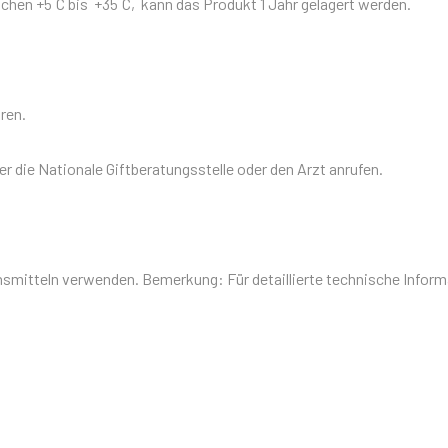
en +5 ̊C bis +35 ̊C, kann das Produkt 1 Jahr gelagert werden.
ren.
der die Nationale Giftberatungsstelle oder den Arzt anrufen.
itteln verwenden. Bemerkung: Für detaillierte technische Informat