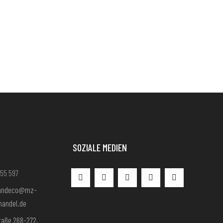
SOZIALE MEDIEN
 55 597
sandeco@mz-
handel.de
raße 268-272,